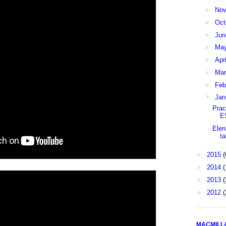
►
No
►
Oct
►
Ju
►
Ma
►
Apr
►
Ma
►
Feb
▼
Jan
Prac
E
Elen
ta
►
2015
(
►
2014
(
►
2013
(
►
2012
(
MACMILL