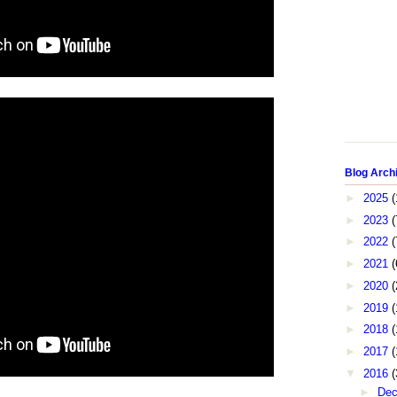
Blog Arch
►
2025
(
►
2023
(
►
2022
(
►
2021
(
►
2020
(
►
2019
(
►
2018
(
►
2017
(
▼
2016
(
►
De