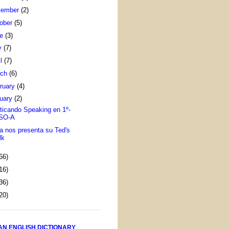
vember
(2)
ober
(5)
ne
(3)
y
(7)
il
(7)
rch
(6)
ruary
(4)
uary
(2)
ticando Speaking en 1º-
SO-A
a nos presenta su Ted's
lk
66)
16)
36)
20)
AN ENGLISH DICTIONARY