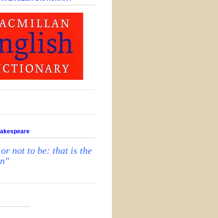
hakespeare
 or not to be: that is the
on"