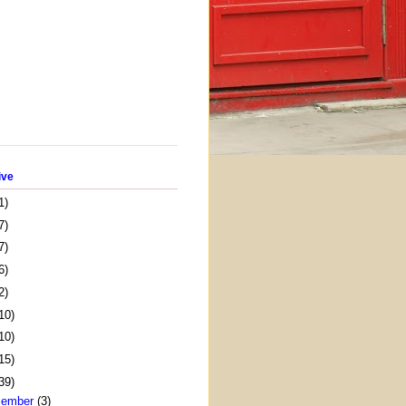
ive
1)
7)
7)
6)
2)
10)
10)
15)
39)
cember
(3)