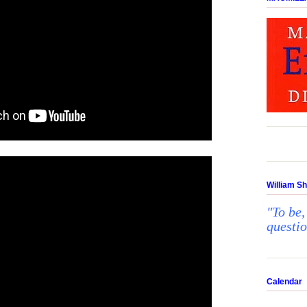
William S
"To be,
questi
Calendar