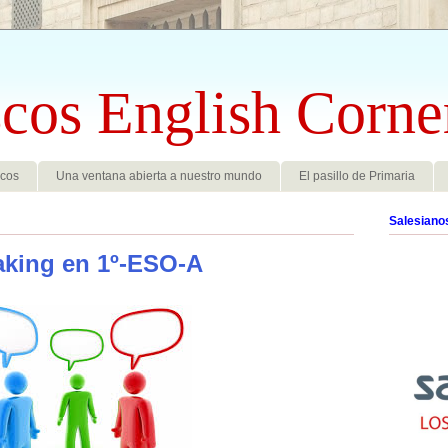
cos English Corne
scos
Una ventana abierta a nuestro mundo
El pasillo de Primaria
Salesiano
aking en 1º-ESO-A