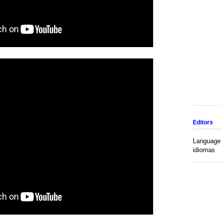
Editors
Language 
idiomas